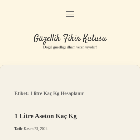
menüyü
Anasayfa
aç
Gizlilik Politikası
Güzellik Fikir Kutusu
Yasal Uyarı
Doğal güzelliğe ilham veren tüyolar!
Hakkımızda
Etiket:
1 litre Kaç Kg Hesaplanır
1 Litre Aseton Kaç Kg
Tarih: Kasım 25, 2024