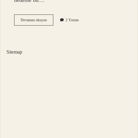
nedenle bir…
1
Devamını okuyun
2 Yorum
Litre
Aseton
Kaç
Kg
Sitemap