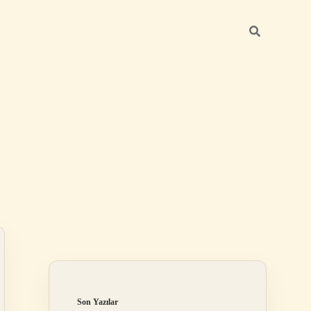
Sidebar
güncel giriş
ilbet casino
ilbet yeni giriş
Betexper giriş adresi
betexper.xyz
Son Yazılar