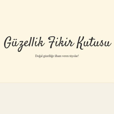
Güzellik Fikir Kutusu
Doğal güzelliğe ilham veren tüyolar!
betci
vdcasino 