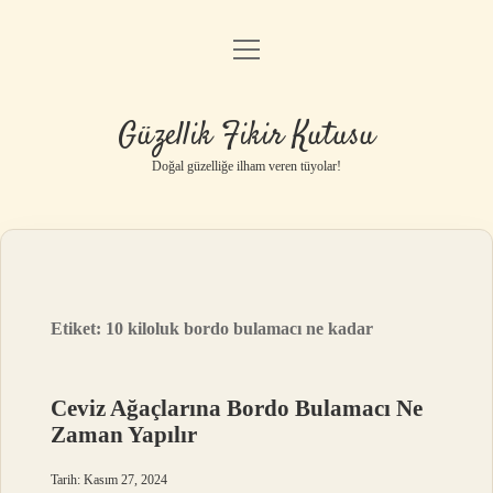
menüyü
Anasayfa
aç
Gizlilik Politikası
Güzellik Fikir Kutusu
Yasal Uyarı
Doğal güzelliğe ilham veren tüyolar!
Hakkımızda
Etiket:
10 kiloluk bordo bulamacı ne kadar
Ceviz Ağaçlarına Bordo Bulamacı Ne
Zaman Yapılır
Tarih: Kasım 27, 2024