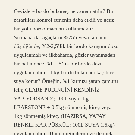
Cevizlere bordo bulamaç ne zaman atılır? Bu
zararlıları kontrol etmenin daha etkili ve ucuz
bir yolu bordo macunu kullanmaktır.
Sonbaharda, ağaçların %75’i veya tamamı
düştüğünde, %2-2,5’lik bir bordo karışımı dozu
uygulanmalı ve ilkbaharda, gözler uyanmadan
bir hafta önce %1-1,5’lik bir bordo dozu
uygulanmalıdır. 1 kg bordo bulamacı kaç litre
suya konur? Örneğin, %1 kırmızı şarap çamuru
için; CLARE PUDİNGİNİ KENDİNİZ
YAPIYORSANIZ; 100L suya 1kg
LEARSTONE + 0,5kg sönmemiş kireç veya
1kg sönmemiş kireç. (HAZIRSA, YAPAY
RENKLİ KAR PÜSKÜL: 100L SUYA 1,5kg)
uygulanmalıdır. Bunu üreticilerimize iletmek