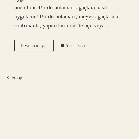
önemlidir. Bordo bulamacı ağaçlara nasıl
uygulanır? Bordo bulamacı, meyve ağaçlarına
sonbaharda, yaprakların dörtte üçü veya…
Ceviz
Devamını okuyun
Yorum Bırak
Ağaçlarına
Bordo
Bulamacı
Ne
Zaman
Sitemap
Yapılır