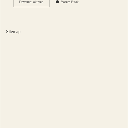
2
Devamını okuyun
Yorum Bırak
Euro
Kaç
Tl
Tutar
Sitemap