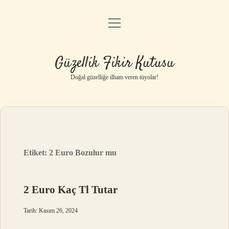
menüyü
Anasayfa
aç
Gizlilik Politikası
Güzellik Fikir Kutusu
Yasal Uyarı
Doğal güzelliğe ilham veren tüyolar!
Hakkımızda
Etiket:
2 Euro Bozulur mu
2 Euro Kaç Tl Tutar
Tarih: Kasım 26, 2024