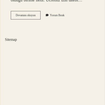
olduğu birime iletir. Ücretsiz izin talebi…
İŞçi
Devamını okuyun
Yorum Bırak
Ücretsiz
Izne
Nasıl
Çıkar
Sitemap