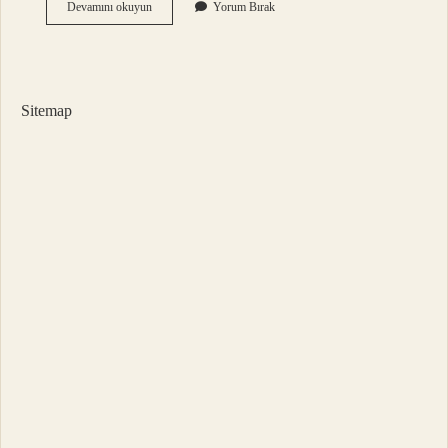
2
Devamını okuyun
Yorum Bırak
Euro
Kaç
Tl
Tutar
Sitemap