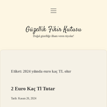
menüyü
Anasayfa
aç
Gizlilik Politikası
Güzellik Fikir Kutusu
Yasal Uyarı
Doğal güzelliğe ilham veren tüyolar!
Hakkımızda
Etiket:
2024 yılında euro kaç TL olur
2 Euro Kaç Tl Tutar
Tarih: Kasım 26, 2024