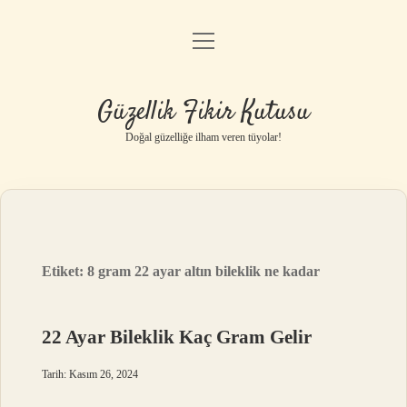
menüyü
Anasayfa
aç
Gizlilik Politikası
Güzellik Fikir Kutusu
Yasal Uyarı
Doğal güzelliğe ilham veren tüyolar!
Hakkımızda
Etiket:
8 gram 22 ayar altın bileklik ne kadar
22 Ayar Bileklik Kaç Gram Gelir
Tarih: Kasım 26, 2024