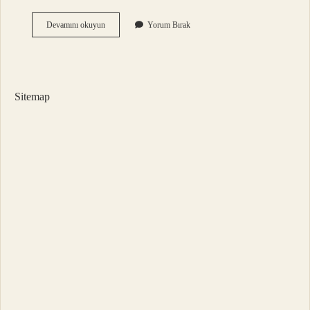
22
Devamını okuyun
Yorum Bırak
Ayar
Bileklik
Kaç
Gram
Gelir
Sitemap