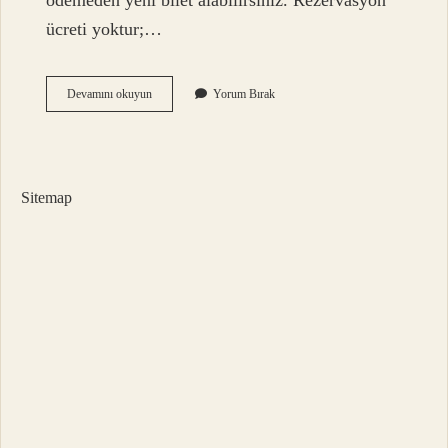
ödemeden yeni bilet alabilirsiniz. Rezervasyon
ücreti yoktur;…
Obilet
Devamını okuyun
Yorum Bırak
Bilet
Açığa
Alma
Nedir
Sitemap