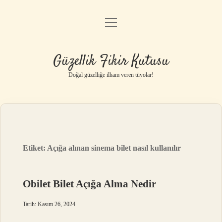
menüyü
Anasayfa
aç
Gizlilik Politikası
Güzellik Fikir Kutusu
Yasal Uyarı
Doğal güzelliğe ilham veren tüyolar!
Hakkımızda
Etiket:
Açığa alınan sinema bilet nasıl kullanılır
Obilet Bilet Açığa Alma Nedir
Tarih: Kasım 26, 2024