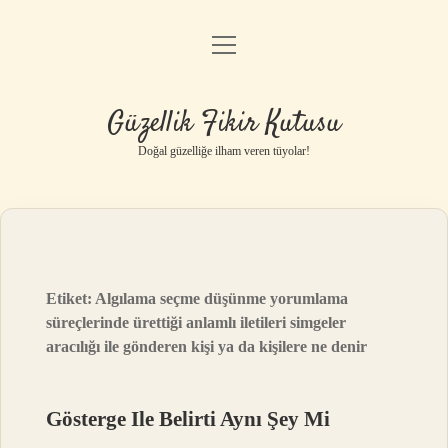
menüyü
Anasayfa
aç
Gizlilik Politikası
Güzellik Fikir Kutusu
Yasal Uyarı
Doğal güzelliğe ilham veren tüyolar!
Hakkımızda
Etiket:
Algılama seçme düşünme yorumlama
süreçlerinde ürettiği anlamlı iletileri simgeler
aracılığı ile gönderen kişi ya da kişilere ne denir
Gösterge Ile Belirti Aynı Şey Mi