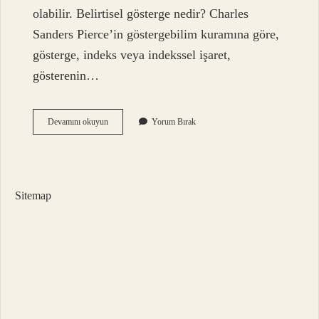
olabilir. Belirtisel gösterge nedir? Charles
Sanders Pierce’in göstergebilim kuramına göre,
gösterge, indeks veya indekssel işaret,
gösterenin…
Gösterge
Devamını okuyun
Yorum Bırak
Ile
Belirti
Aynı
Şey
Mi
Sitemap