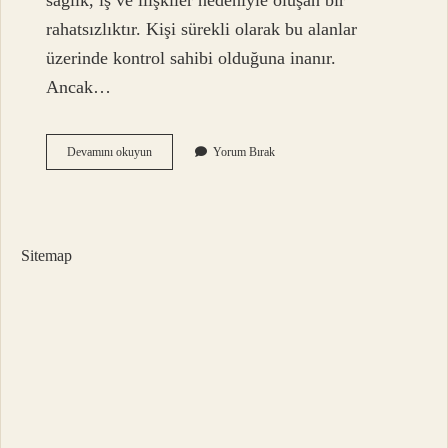
sağlık, iş ve ilişkiler nedeniyle oluşan bir
rahatsızlıktır. Kişi sürekli olarak bu alanlar
üzerinde kontrol sahibi olduğuna inanır.
Ancak…
Bağımsız
Devamını okuyun
Yorum Bırak
Düşünmek
Ne
Demek
Sitemap