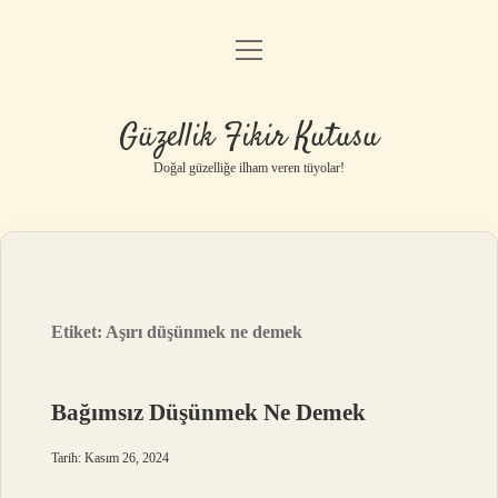
menüyü
Anasayfa
aç
Gizlilik Politikası
Güzellik Fikir Kutusu
Yasal Uyarı
Doğal güzelliğe ilham veren tüyolar!
Hakkımızda
Etiket:
Aşırı düşünmek ne demek
Bağımsız Düşünmek Ne Demek
Tarih: Kasım 26, 2024