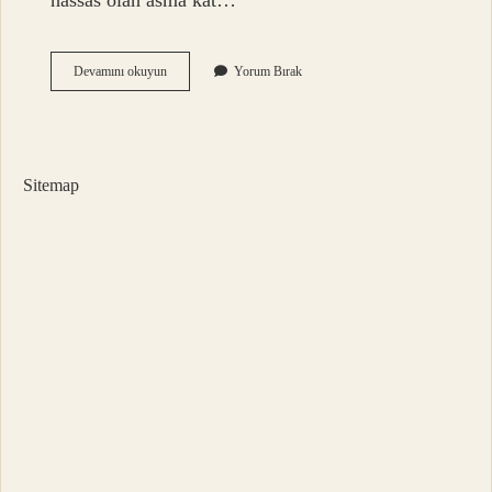
hassas olan asma kat…
Asma
Devamını okuyun
Yorum Bırak
Kat
Güvenilir
Mi
Sitemap