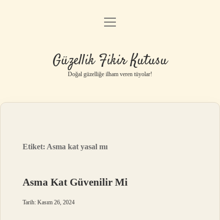
menüyü
Anasayfa
aç
Gizlilik Politikası
Güzellik Fikir Kutusu
Yasal Uyarı
Doğal güzelliğe ilham veren tüyolar!
Hakkımızda
Etiket:
Asma kat yasal mı
Asma Kat Güvenilir Mi
Tarih: Kasım 26, 2024