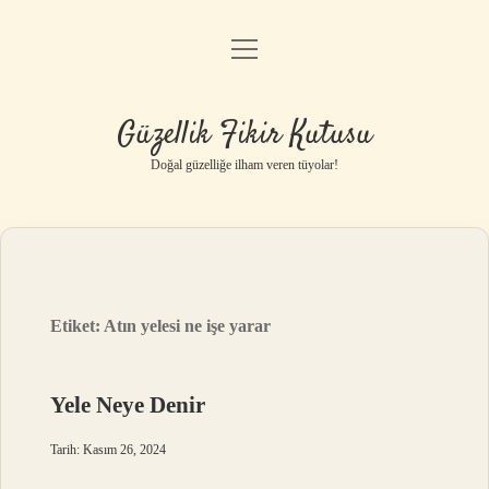
menüyü
Anasayfa
aç
Gizlilik Politikası
Güzellik Fikir Kutusu
Yasal Uyarı
Doğal güzelliğe ilham veren tüyolar!
Hakkımızda
Etiket:
Atın yelesi ne işe yarar
Yele Neye Denir
Tarih: Kasım 26, 2024