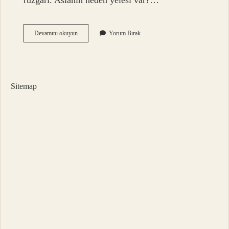
rüzgarı. Aslanın neden yelesi var?…
Yele
Devamını okuyun
Yorum Bırak
Neye
Denir
Sitemap