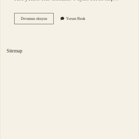
Philips
Devamını okuyun
Yorum Bırak
Avent
Biberon
Kaç
Aylıkken
Kullanılır
Sitemap