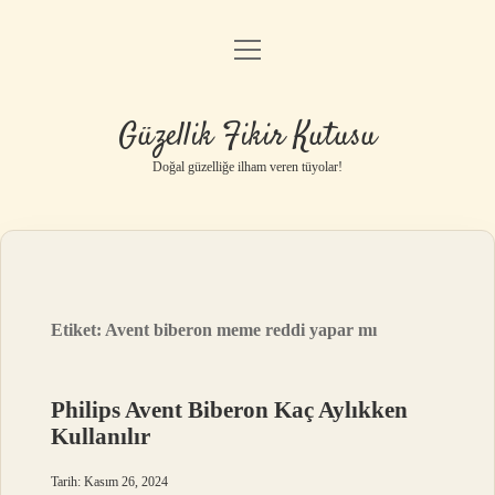
menüyü
Anasayfa
aç
Gizlilik Politikası
Güzellik Fikir Kutusu
Yasal Uyarı
Doğal güzelliğe ilham veren tüyolar!
Hakkımızda
Etiket:
Avent biberon meme reddi yapar mı
Philips Avent Biberon Kaç Aylıkken
Kullanılır
Tarih: Kasım 26, 2024