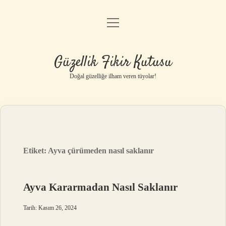
menüyü
Anasayfa
aç
Gizlilik Politikası
Güzellik Fikir Kutusu
Yasal Uyarı
Doğal güzelliğe ilham veren tüyolar!
Hakkımızda
Etiket:
Ayva çürümeden nasıl saklanır
Ayva Kararmadan Nasıl Saklanır
Tarih: Kasım 26, 2024