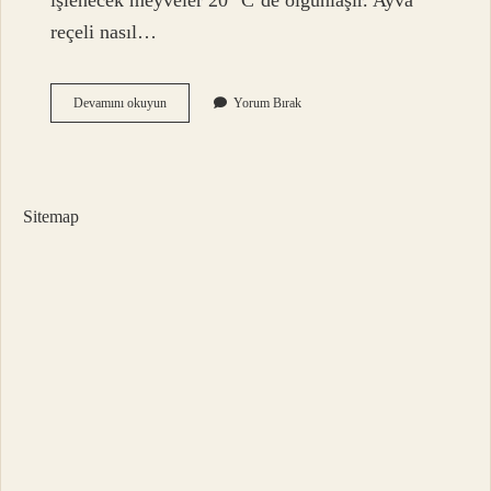
işlenecek meyveler 20 °C’de olgunlaşır. Ayva
reçeli nasıl…
Ayva
Devamını okuyun
Yorum Bırak
Kararmadan
Nasıl
Saklanır
Sitemap