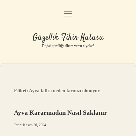
menüyü
Anasayfa
aç
Gizlilik Politikası
Güzellik Fikir Kutusu
Yasal Uyarı
Doğal güzelliğe ilham veren tüyolar!
Hakkımızda
Etiket:
Ayva tatlısı neden kırmızı olmuyor
Ayva Kararmadan Nasıl Saklanır
Tarih: Kasım 26, 2024