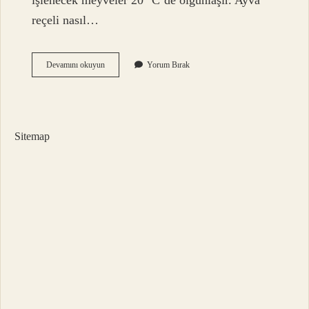
işlenecek meyveler 20 °C’de olgunlaşır. Ayva
reçeli nasıl…
Ayva
Devamını okuyun
Yorum Bırak
Kararmadan
Nasıl
Saklanır
Sitemap