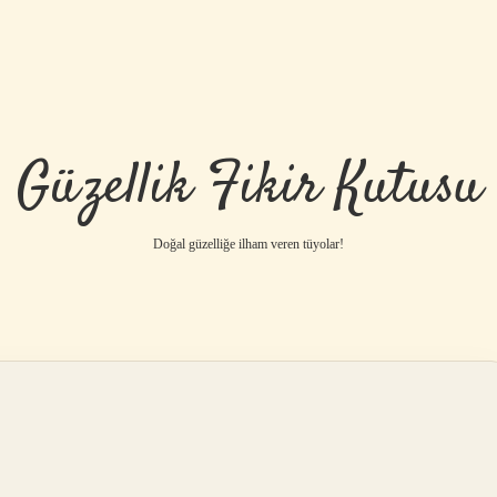
Güzellik Fikir Kutusu
Doğal güzelliğe ilham veren tüyolar!
betci
vdcasino gün