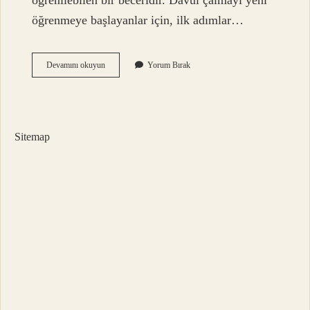
öğrenilebilen bir beceridir. Davul çalmayı yeni
öğrenmeye başlayanlar için, ilk adımlar…
Bateri
Devamını okuyun
Yorum Bırak
Öğrenmek
Ne
Kadar
Surer
Sitemap