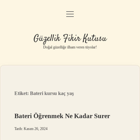
menüyü
Anasayfa
aç
Gizlilik Politikası
Güzellik Fikir Kutusu
Yasal Uyarı
Doğal güzelliğe ilham veren tüyolar!
Hakkımızda
Etiket:
Bateri kursu kaç yaş
Bateri Öğrenmek Ne Kadar Surer
Tarih: Kasım 26, 2024