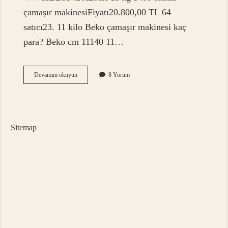
çamaşır makinesiFiyatı20.800,00 TL 64
satıcı23. 11 kilo Beko çamaşır makinesi kaç
para? Beko cm 11140 11…
11
Devamını okuyun
8 Yorum
Kiloluk
Çamaşır
Makinesi
Var
Mı
Sitemap