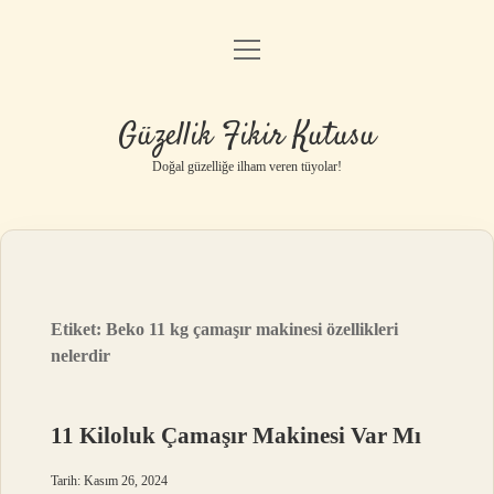
menüyü
Anasayfa
aç
Gizlilik Politikası
Güzellik Fikir Kutusu
Yasal Uyarı
Doğal güzelliğe ilham veren tüyolar!
Hakkımızda
Etiket:
Beko 11 kg çamaşır makinesi özellikleri
nelerdir
11 Kiloluk Çamaşır Makinesi Var Mı
Tarih: Kasım 26, 2024