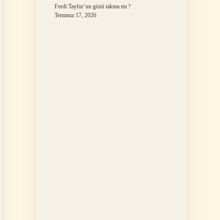
Ferdi Tayfur’un gözü takma mı ?
Temmuz 17, 2026