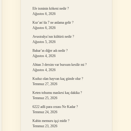
Efe isminin kökeni nedir ?
Ağustos 6, 2026
Kur’an’da 7 ne anlama gelir ?
Ağustos 6, 2026
Avustralya’nın kültürü nedir ?
Ağustos 5, 2026
Bahar’ın diğer adı nedir ?
Ağustos 4, 2026
Alttan 3 dersim var bursum kesilir mi ?
Ağustos 4, 2026
Kuduz olan hayvan kaç günde olur ?
Temmuz 27, 2026
Keten tohumu maskesi kaç dakika ?
Temmuz 25, 2026
6222 adli para cezası Ne Kadar ?
Temmuz 24, 2026
Kabin memuru işçi midir ?
Temmuz 23, 2026