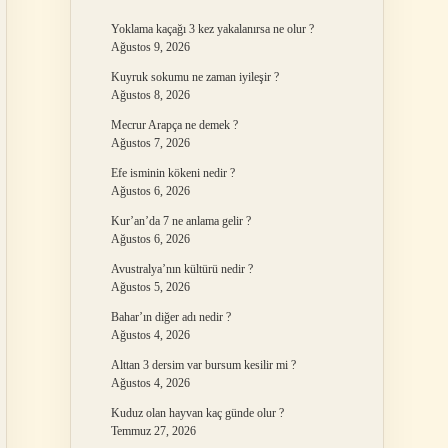
Yoklama kaçağı 3 kez yakalanırsa ne olur ?
Ağustos 9, 2026
Kuyruk sokumu ne zaman iyileşir ?
Ağustos 8, 2026
Mecrur Arapça ne demek ?
Ağustos 7, 2026
Efe isminin kökeni nedir ?
Ağustos 6, 2026
Kur’an’da 7 ne anlama gelir ?
Ağustos 6, 2026
Avustralya’nın kültürü nedir ?
Ağustos 5, 2026
Bahar’ın diğer adı nedir ?
Ağustos 4, 2026
Alttan 3 dersim var bursum kesilir mi ?
Ağustos 4, 2026
Kuduz olan hayvan kaç günde olur ?
Temmuz 27, 2026