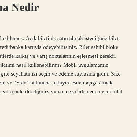
ma Nedir
al edilemez. Açık biletiniz satın almak istediğiniz bilet
redi/banka kartıyla ödeyebilirsiniz. Bilet sahibi bloke
letlerde kalkış ve varış noktalarının eşleşmesi gerekir.
k biletimi nasıl kullanabilirim? Mobil uygulamamız
 gibi seyahatinizi seçin ve ödeme sayfasına gidin. Size
n ve “Ekle” butonuna tıklayın. Bileti açığa almak
ir yıl içinde dilediğiniz zaman ceza ödemeden yeni bilet