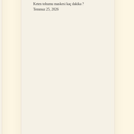
Keten tohumu maskesi kaç dakika ?
Temmuz 25, 2026