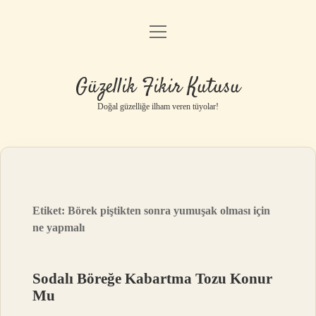
menüyü
Anasayfa
aç
Gizlilik Politikası
Güzellik Fikir Kutusu
Yasal Uyarı
Doğal güzelliğe ilham veren tüyolar!
Hakkımızda
Etiket:
Börek piştikten sonra yumuşak olması için
ne yapmalı
Sodalı Böreğe Kabartma Tozu Konur
Mu