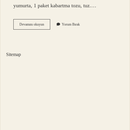
yumurta, 1 paket kabartma tozu, tuz.…
Sodalı
Devamını okuyun
Yorum Bırak
Böreğe
Kabartma
Tozu
Konur
Mu
Sitemap