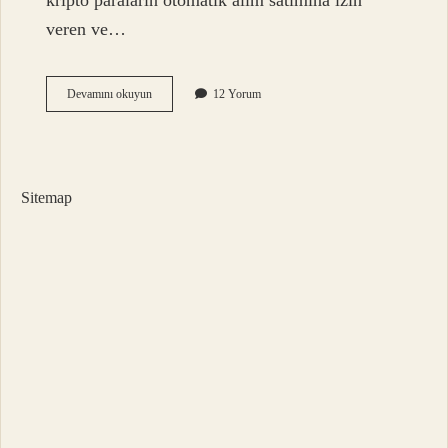
kripto paraların otomatik alım satımına izin
veren ve…
Alım
Devamını okuyun
12 Yorum
Satım
Botu
Nedir
Sitemap