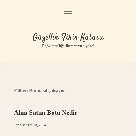
menüyü
Anasayfa
aç
Gizlilik Politikası
Güzellik Fikir Kutusu
Yasal Uyarı
Doğal güzelliğe ilham veren tüyolar!
Hakkımızda
Etiket:
Bot nasıl çalışıyor
Alım Satım Botu Nedir
Tarih: Kasım 26, 2024