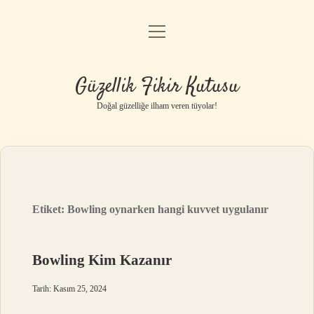
menüyü
Anasayfa
aç
Gizlilik Politikası
Güzellik Fikir Kutusu
Yasal Uyarı
Doğal güzelliğe ilham veren tüyolar!
Hakkımızda
Etiket:
Bowling oynarken hangi kuvvet uygulanır
Bowling Kim Kazanır
Tarih: Kasım 25, 2024