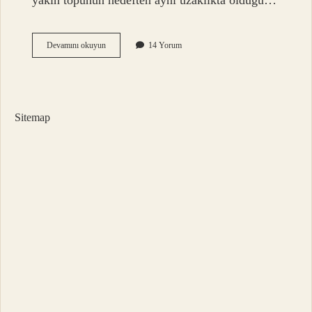
yakın topunun hedeften aynı uzaklıkta olduğu…
Bowling
Devamını okuyun
14 Yorum
Kim
Kazanır
Sitemap