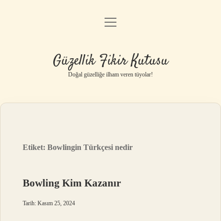
menüyü
Anasayfa
aç
Gizlilik Politikası
Güzellik Fikir Kutusu
Yasal Uyarı
Doğal güzelliğe ilham veren tüyolar!
Hakkımızda
Etiket:
Bowlingin Türkçesi nedir
Bowling Kim Kazanır
Tarih: Kasım 25, 2024