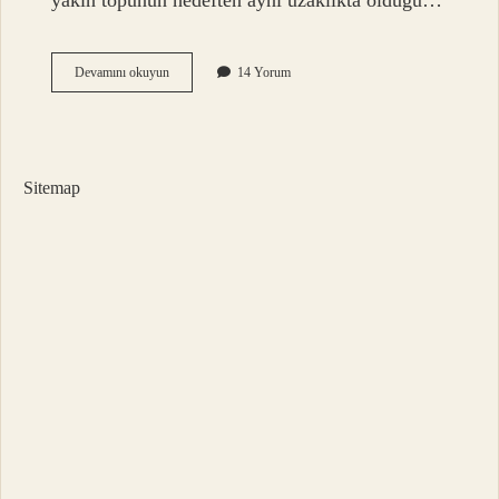
yakın topunun hedeften aynı uzaklıkta olduğu…
Bowling
Devamını okuyun
14 Yorum
Kim
Kazanır
Sitemap