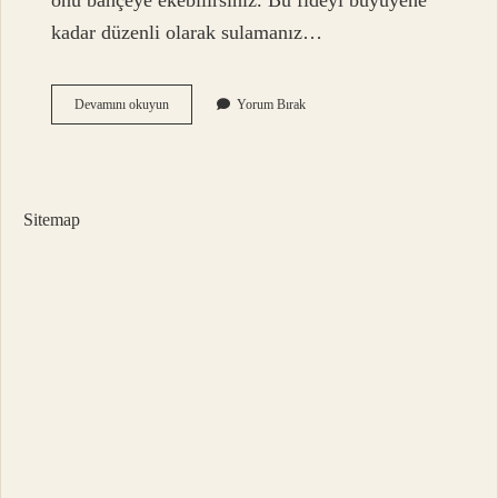
onu bahçeye ekebilirsiniz. Bu fideyi büyüyene
kadar düzenli olarak sulamanız…
Çam
Devamını okuyun
Yorum Bırak
Ağacı
Nasıl
Çoğalır
Sitemap