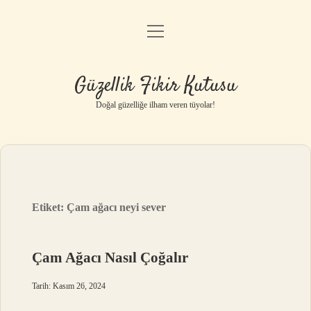
menüyü
Anasayfa
aç
Gizlilik Politikası
Güzellik Fikir Kutusu
Yasal Uyarı
Doğal güzelliğe ilham veren tüyolar!
Hakkımızda
Etiket:
Çam ağacı neyi sever
Çam Ağacı Nasıl Çoğalır
Tarih: Kasım 26, 2024