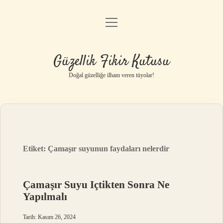
menüyü
Anasayfa
aç
Gizlilik Politikası
Güzellik Fikir Kutusu
Yasal Uyarı
Doğal güzelliğe ilham veren tüyolar!
Hakkımızda
Etiket:
Çamaşır suyunun faydaları nelerdir
Çamaşır Suyu Içtikten Sonra Ne
Yapılmalı
Tarih: Kasım 26, 2024