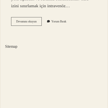
izini sınırlamak için intravenöz…
Çamaşır
Devamını okuyun
Yorum Bırak
Suyu
Içtikten
Sonra
Ne
Yapılmalı
Sitemap