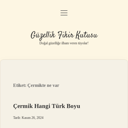
menüyü
Anasayfa
aç
Gizlilik Politikası
Güzellik Fikir Kutusu
Yasal Uyarı
Doğal güzelliğe ilham veren tüyolar!
Hakkımızda
Etiket:
Çermikte ne var
Çermik Hangi Türk Boyu
Tarih: Kasım 26, 2024