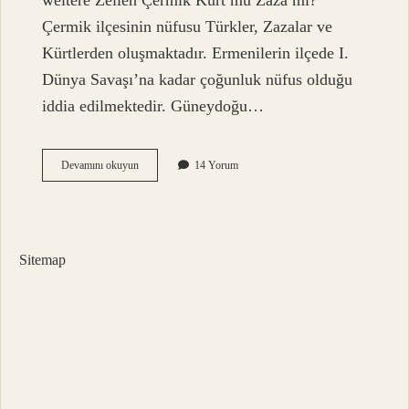
weitere Zeilen Çermik Kürt mü Zaza mı?
Çermik ilçesinin nüfusu Türkler, Zazalar ve
Kürtlerden oluşmaktadır. Ermenilerin ilçede I.
Dünya Savaşı’na kadar çoğunluk nüfus olduğu
iddia edilmektedir. Güneydoğu…
Çermik
Devamını okuyun
14 Yorum
Hangi
Türk
Boyu
Sitemap