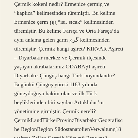
Çermik kökeni nedir? Ermenice çermig ve
“kaplıca” kelimesinden türemiştir. Bu kelime
Ermenice çerm րրִ “ısı, sıcak” kelimesinden
türemiştir. Bu kelime Farsça ve Orta Farsça’da
aynı anlama gelen garm گرم kelimesinden
türemiştir. Çermik hangi aşiret? KIRVAR Aşireti
– Diyarbakır merkez ve Çermik ilçesinde
yaşayan akrabalarımız ODABAŞI aşireti.
Diyarbakır Çüngüş hangi Türk boyundandır?
Bugünkü Çüngüş yöresi 1183 yılında
güneydoğuya hakim olan ve ilk Türk
beyliklerinden biri sayılan Artuklular’ın
yönetimine girmiştir. Çermik nereli?
ÇermikLandTürkeiProvinzDiyarbakırGeografisc
he RegionRegion SüdostanatolienVerwaltung18