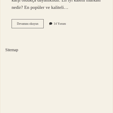
karşı oldukça dayanıklıdır. En iyi kalem markası
nedir? En popüler ve kaliteli…
Hangi
Devamını okuyun
14 Yorum
Kalem
Yıkanınca
Çıkmaz
Sitemap