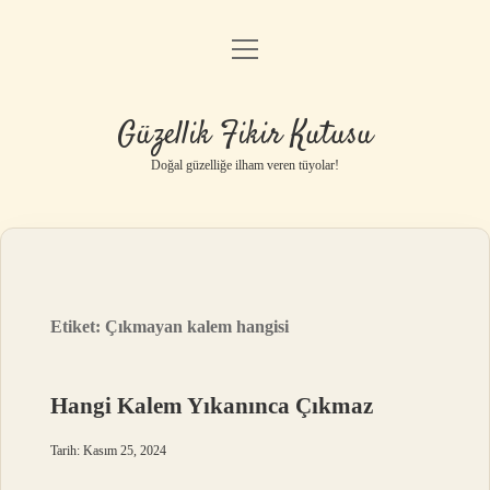
menüyü
Anasayfa
aç
Gizlilik Politikası
Güzellik Fikir Kutusu
Yasal Uyarı
Doğal güzelliğe ilham veren tüyolar!
Hakkımızda
Etiket:
Çıkmayan kalem hangisi
Hangi Kalem Yıkanınca Çıkmaz
Tarih: Kasım 25, 2024