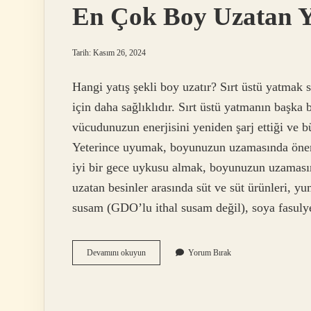
En Çok Boy Uzatan Ya
Tarih: Kasım 26, 2024
Hangi yatış şekli boy uzatır? Sırt üstü yatmak
için daha sağlıklıdır. Sırt üstü yatmanın başka
vücudunuzun enerjisini yeniden şarj ettiği ve b
Yeterince uyumak, boyunuzun uzamasında öneml
iyi bir gece uykusu almak, boyunuzun uzamasın
uzatan besinler arasında süt ve süt ürünleri, y
susam (GDO’lu ithal susam değil), soya fasulye
En
Devamını okuyun
Yorum Bırak
Çok
Boy
Uzatan
Yatış