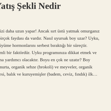
tış Şekli Nedir
 sizi daha uzun yapar! Ancak sırt üstü yatmak omurganız
 birçok faydası da vardır. Nasıl uyursak boy uzar? Uyku,
üyüme hormonlarını serbest bıraktığı bir süreçtir.
i bir faktördür. Uyku programınıza dikkat etmek ve
a yardımcı olacaktır. Boyu en çok ne uzatır? Boy
umurta, organik sebze (brokoli) ve meyveler, organik
si, balık ve kuruyemişler (badem, ceviz, fındık) ilk…