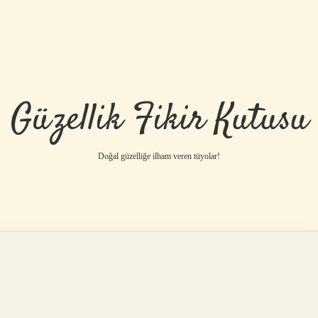
Güzellik Fikir Kutusu
Doğal güzelliğe ilham veren tüyolar!
betci
vdcasino gü