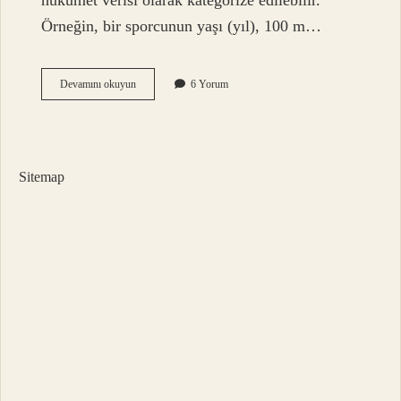
hükümet verisi olarak kategorize edilebilir.
Örneğin, bir sporcunun yaşı (yıl), 100 m…
Verinin
Devamını okuyun
6 Yorum
Değeri
Nedir
Sitemap