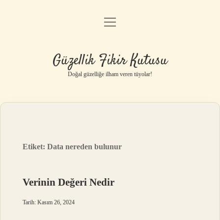
menüyü
Anasayfa
aç
Gizlilik Politikası
Güzellik Fikir Kutusu
Yasal Uyarı
Doğal güzelliğe ilham veren tüyolar!
Hakkımızda
Etiket:
Data nereden bulunur
Verinin Değeri Nedir
Tarih: Kasım 26, 2024