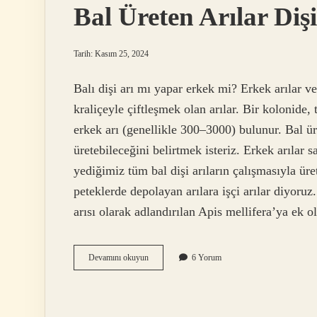
Bal Üreten Arılar Di
Tarih: Kasım 25, 2024
Balı dişi arı mı yapar erkek mi? Erkek arılar v
kraliçeyle çiftleşmek olan arılar. Bir kolonide, 
erkek arı (genellikle 300–3000) bulunur. Bal üre
üretebileceğini belirtmek isteriz. Erkek arılar 
yediğimiz tüm bal dişi arıların çalışmasıyla üret
peteklerde depolayan arılara işçi arılar diyoruz
arısı olarak adlandırılan Apis mellifera’ya ek o
Bal
Devamını okuyun
6 Yorum
Üreten
Arılar
Dişi
Mi