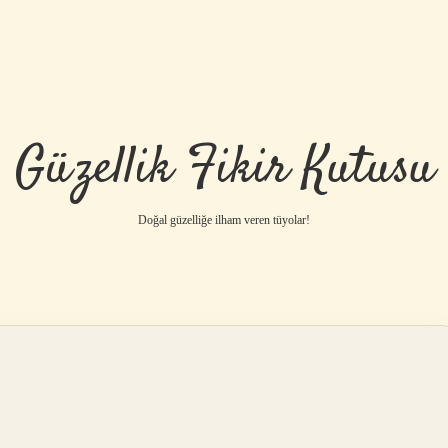
Güzellik Fikir Kutusu
Doğal güzelliğe ilham veren tüyolar!
betci
vdcasino gü