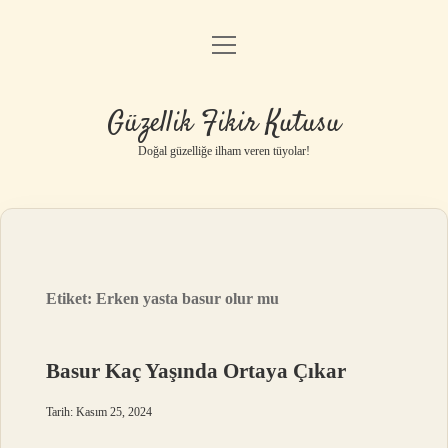
menüyü
Anasayfa
aç
Gizlilik Politikası
Güzellik Fikir Kutusu
Yasal Uyarı
Doğal güzelliğe ilham veren tüyolar!
Hakkımızda
Etiket:
Erken yasta basur olur mu
Basur Kaç Yaşında Ortaya Çıkar
Tarih: Kasım 25, 2024