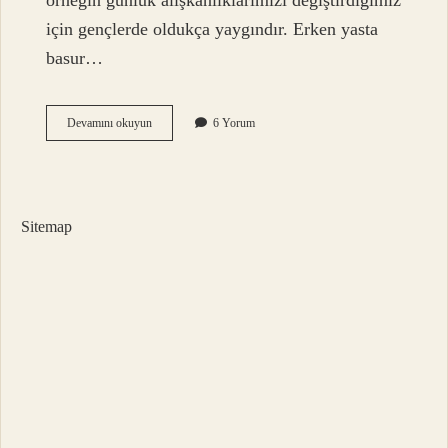
örneğin günlük alışkanlıklarımızı değiştirdiğimiz
için gençlerde oldukça yaygındır. Erken yasta
basur…
Basur
Devamını okuyun
6 Yorum
Kaç
Yaşında
Ortaya
Çıkar
Sitemap