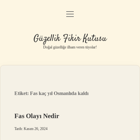
menüyü
Anasayfa
aç
Gizlilik Politikası
Güzellik Fikir Kutusu
Yasal Uyarı
Doğal güzelliğe ilham veren tüyolar!
Hakkımızda
Etiket:
Fas kaç yıl Osmanlıda kaldı
Fas Olayı Nedir
Tarih: Kasım 26, 2024