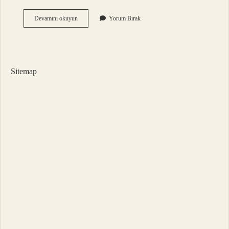
Fas
Devamını okuyun
Yorum Bırak
Olayı
Nedir
Sitemap