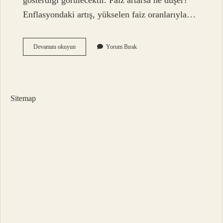
gösterdiği görülecektir. Faiz artarsa ne düşer?
Enflasyondaki artış, yükselen faiz oranlarıyla…
Faiz
Devamını okuyun
Yorum Bırak
Artarsa
Borsa
Düşer
Mi
Sitemap