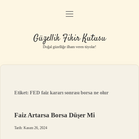
menüyü
Anasayfa
aç
Gizlilik Politikası
Güzellik Fikir Kutusu
Yasal Uyarı
Doğal güzelliğe ilham veren tüyolar!
Hakkımızda
Etiket:
FED faiz kararı sonrası borsa ne olur
Faiz Artarsa Borsa Düşer Mi
Tarih: Kasım 26, 2024