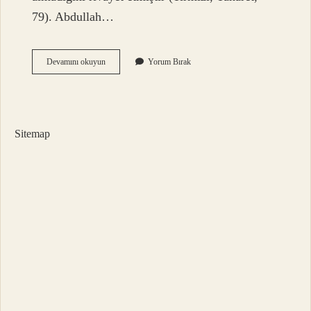
79). Abdullah…
Gusül
Devamını okuyun
Yorum Bırak
Abdesti
Abdest
Yerine
Geçer
Mi
Sitemap