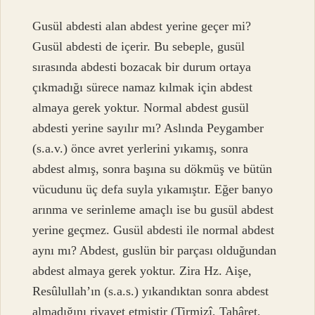
Gusül abdesti alan abdest yerine geçer mi?
Gusül abdesti de içerir. Bu sebeple, gusül
sırasında abdesti bozacak bir durum ortaya
çıkmadığı sürece namaz kılmak için abdest
almaya gerek yoktur. Normal abdest gusül
abdesti yerine sayılır mı? Aslında Peygamber
(s.a.v.) önce avret yerlerini yıkamış, sonra
abdest almış, sonra başına su dökmüş ve bütün
vücudunu üç defa suyla yıkamıştır. Eğer banyo
arınma ve serinleme amaçlı ise bu gusül abdest
yerine geçmez. Gusül abdesti ile normal abdest
aynı mı? Abdest, guslün bir parçası olduğundan
abdest almaya gerek yoktur. Zira Hz. Aişe,
Resûlullah’ın (s.a.s.) yıkandıktan sonra abdest
almadığını rivayet etmiştir (Tirmizî, Tahâret,