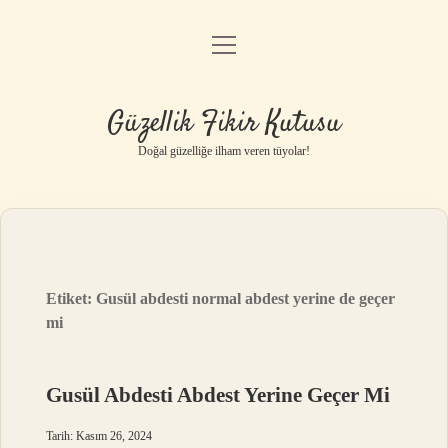
menüyü
Anasayfa
aç
Gizlilik Politikası
Güzellik Fikir Kutusu
Yasal Uyarı
Doğal güzelliğe ilham veren tüyolar!
Hakkımızda
Etiket:
Gusül abdesti normal abdest yerine de geçer
mi
Gusül Abdesti Abdest Yerine Geçer Mi
Tarih: Kasım 26, 2024