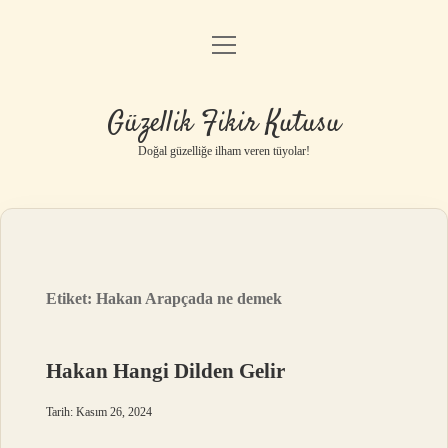
menüyü
Anasayfa
aç
Gizlilik Politikası
Güzellik Fikir Kutusu
Yasal Uyarı
Doğal güzelliğe ilham veren tüyolar!
Hakkımızda
Etiket:
Hakan Arapçada ne demek
Hakan Hangi Dilden Gelir
Tarih: Kasım 26, 2024