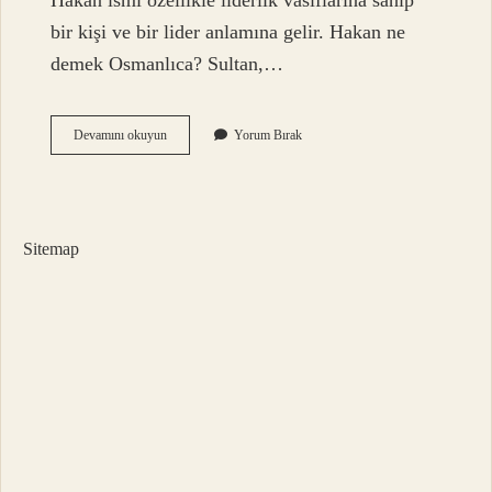
Hakan ismi özellikle liderlik vasıflarına sahip
bir kişi ve bir lider anlamına gelir. Hakan ne
demek Osmanlıca? Sultan,…
Hakan
Devamını okuyun
Yorum Bırak
Hangi
Dilden
Gelir
Sitemap