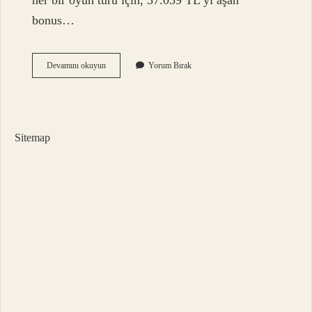
her bir oyun türü için, 37.059 TL’yi aşan
bonus…
Elazığ
Devamını okuyun
Yorum Bırak
5
Li
Ganyan
Kaç
Kuruş
Sitemap