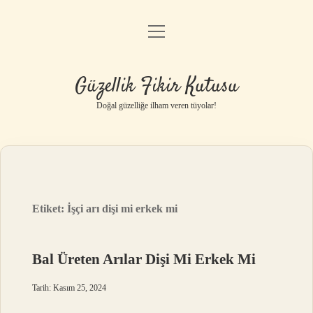
menüyü
Anasayfa
aç
Gizlilik Politikası
Güzellik Fikir Kutusu
Yasal Uyarı
Doğal güzelliğe ilham veren tüyolar!
Hakkımızda
Etiket:
İşçi arı dişi mi erkek mi
Bal Üreten Arılar Dişi Mi Erkek Mi
Tarih: Kasım 25, 2024