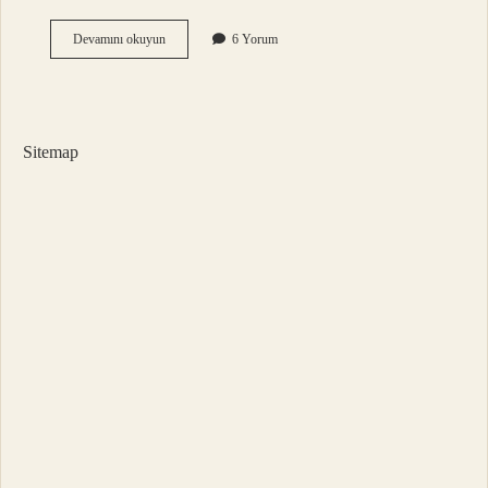
Bal
Devamını okuyun
6 Yorum
Üreten
Arılar
Dişi
Mi
Erkek
Sitemap
Mi