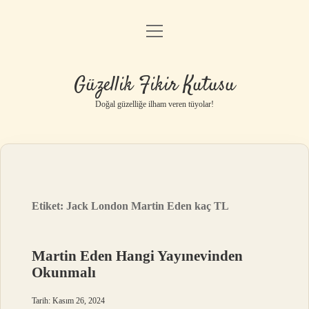
menüyü
Anasayfa
aç
Gizlilik Politikası
Güzellik Fikir Kutusu
Yasal Uyarı
Doğal güzelliğe ilham veren tüyolar!
Hakkımızda
Etiket:
Jack London Martin Eden kaç TL
Martin Eden Hangi Yayınevinden
Okunmalı
Tarih: Kasım 26, 2024