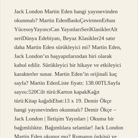
Jack London Martin Eden hangi yayınevinden
okunmalı? Martin EdenBaskıÇevirmenErhun
YücesoyYayıncıCan YayınlarıSeriKlasiklerAlt
seriDünya Edebiyatı, Beyaz Klasikler24 satır
daha Martin Eden sürükleyici mi? Martin Eden,
Jack London’ın başyapıtlarından biri olarak
kabul edilir. Sürükleyici bir hikaye ve etkileyici
karakterler sunar. Martin Eden’in orijinali kaç
sayfa? Martin EdenListe fiyatı: 138.00TLSayfa
sayısı:520Cilt türü:Karton kapakKağıt
türü:Kitap kağıdıEbat:13 x 19. Demir Ökçe
hangi yayınevinden okunmalı? Demir Ökçe –
Jack London | İletişim Yayınları | Okuma bir
bağımlılıktır. Bağımlılara selamlar! Jack London
Martin Eden okunur mu? Romanın öyküsü ve