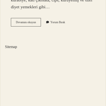
kurabiye, katı çikolata, cips, kuruyemiş ve özel
diyet yemekleri gibi…
El
Devamını okuyun
Yorum Bırak
Bagajına
Yiyecek
Konur
Mu
Sitemap