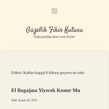
menüyü
Anasayfa
aç
Gizlilik Politikası
Güzellik Fikir Kutusu
Yasal Uyarı
Doğal güzelliğe ilham veren tüyolar!
Hakkımızda
Etiket:
Kabin bagajı 8 kiloyu geçerse ne olur
El Bagajına Yiyecek Konur Mu
Tarih: Kasım 26, 2024