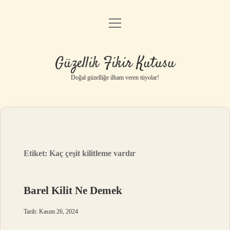
menüyü
Anasayfa
aç
Gizlilik Politikası
Güzellik Fikir Kutusu
Yasal Uyarı
Doğal güzelliğe ilham veren tüyolar!
Hakkımızda
Etiket:
Kaç çeşit kilitleme vardır
Barel Kilit Ne Demek
Tarih: Kasım 26, 2024