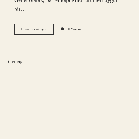
Genel olarak, barrel kapı kilidi ürünleri uygun
bir…
Barel
Devamını okuyun
10 Yorum
Kilit
Ne
Demek
Sitemap