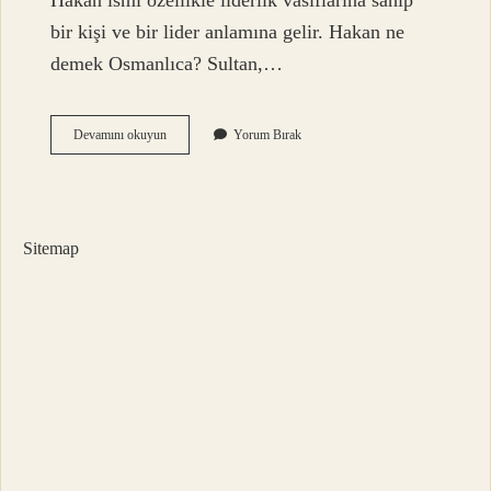
Hakan ismi özellikle liderlik vasıflarına sahip
bir kişi ve bir lider anlamına gelir. Hakan ne
demek Osmanlıca? Sultan,…
Hakan
Devamını okuyun
Yorum Bırak
Hangi
Dilden
Gelir
Sitemap