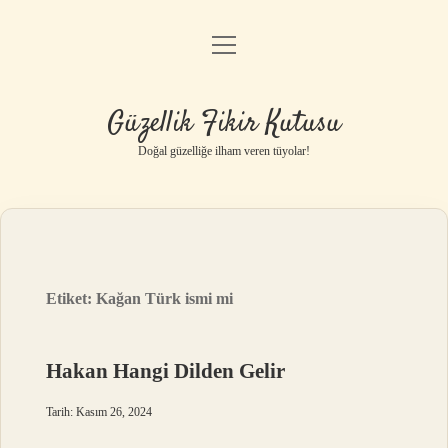
menüyü
Anasayfa
aç
Gizlilik Politikası
Güzellik Fikir Kutusu
Yasal Uyarı
Doğal güzelliğe ilham veren tüyolar!
Hakkımızda
Etiket:
Kağan Türk ismi mi
Hakan Hangi Dilden Gelir
Tarih: Kasım 26, 2024