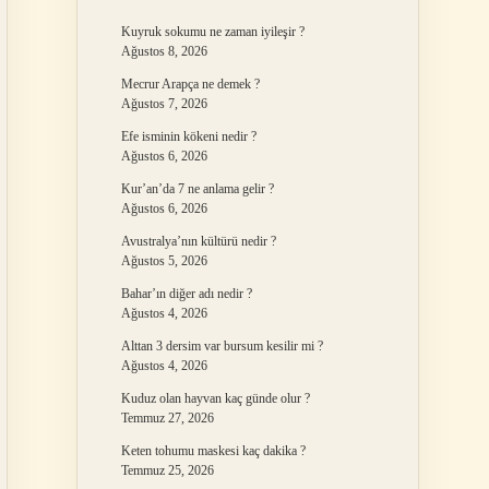
Kuyruk sokumu ne zaman iyileşir ?
Ağustos 8, 2026
Mecrur Arapça ne demek ?
Ağustos 7, 2026
Efe isminin kökeni nedir ?
Ağustos 6, 2026
Kur’an’da 7 ne anlama gelir ?
Ağustos 6, 2026
Avustralya’nın kültürü nedir ?
Ağustos 5, 2026
Bahar’ın diğer adı nedir ?
Ağustos 4, 2026
Alttan 3 dersim var bursum kesilir mi ?
Ağustos 4, 2026
Kuduz olan hayvan kaç günde olur ?
Temmuz 27, 2026
Keten tohumu maskesi kaç dakika ?
Temmuz 25, 2026