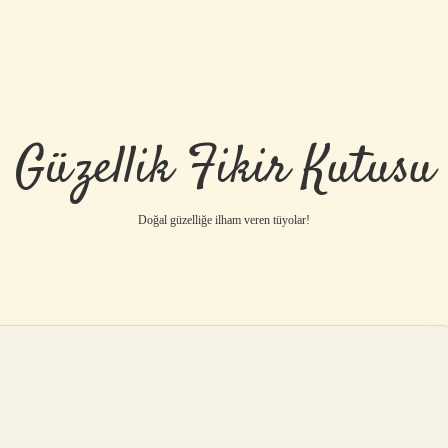
Güzellik Fikir Kutusu
Doğal güzelliğe ilham veren tüyolar!
betci
vdcasino g