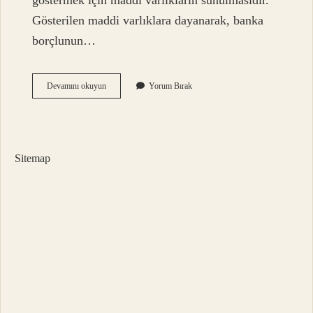
göstermek için maddi varlıkların sunulmasıdır.
Gösterilen maddi varlıklara dayanarak, banka
borçlunun…
Teminatsız
Devamını okuyun
Yorum Bırak
Krediler
Nelerdir
Sitemap