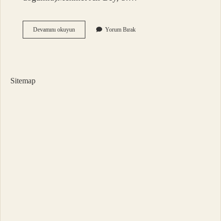
Ali
Devamını okuyun
Yorum Bırak
Bey
Resort
Sahibi
Kim
Sitemap