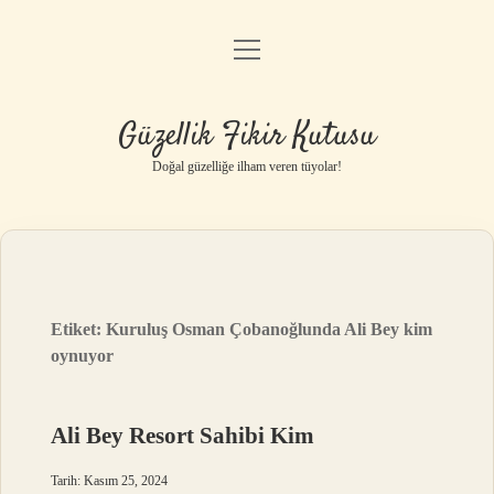
menüyü
Anasayfa
aç
Gizlilik Politikası
Güzellik Fikir Kutusu
Yasal Uyarı
Doğal güzelliğe ilham veren tüyolar!
Hakkımızda
Etiket:
Kuruluş Osman Çobanoğlunda Ali Bey kim
oynuyor
Ali Bey Resort Sahibi Kim
Tarih: Kasım 25, 2024