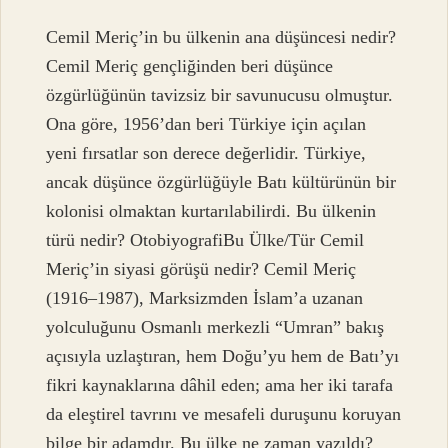
Cemil Meriç’in bu ülkenin ana düşüncesi nedir?
Cemil Meriç gençliğinden beri düşünce
özgürlüğünün tavizsiz bir savunucusu olmuştur.
Ona göre, 1956’dan beri Türkiye için açılan
yeni fırsatlar son derece değerlidir. Türkiye,
ancak düşünce özgürlüğüyle Batı kültürünün bir
kolonisi olmaktan kurtarılabilirdi. Bu ülkenin
türü nedir? OtobiyografiBu Ülke/Tür Cemil
Meriç’in siyasi görüşü nedir? Cemil Meriç
(1916–1987), Marksizmden İslam’a uzanan
yolculuğunu Osmanlı merkezli “Umran” bakış
açısıyla uzlaştıran, hem Doğu’yu hem de Batı’yı
fikri kaynaklarına dâhil eden; ama her iki tarafa
da eleştirel tavrını ve mesafeli duruşunu koruyan
bilge bir adamdır. Bu ülke ne zaman yazıldı?