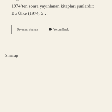
1974’ten sonra yayınlanan kitapları şunlardır:
Bu Ülke (1974, 5…
Cemil
Devamını okuyun
Yorum Bırak
Meriç
Bu
Ülkede
Neyi
Anlatmak
Sitemap
Istiyor