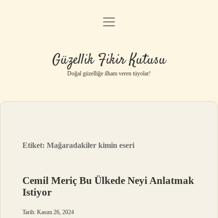
menüyü
Anasayfa
aç
Gizlilik Politikası
Güzellik Fikir Kutusu
Yasal Uyarı
Doğal güzelliğe ilham veren tüyolar!
Hakkımızda
Etiket:
Mağaradakiler kimin eseri
Cemil Meriç Bu Ülkede Neyi Anlatmak
Istiyor
Tarih: Kasım 26, 2024