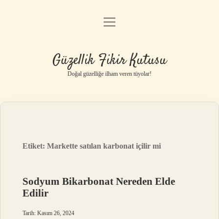
menüyü
Anasayfa
aç
Gizlilik Politikası
Güzellik Fikir Kutusu
Yasal Uyarı
Doğal güzelliğe ilham veren tüyolar!
Hakkımızda
Etiket:
Markette satılan karbonat içilir mi
Sodyum Bikarbonat Nereden Elde
Edilir
Tarih: Kasım 26, 2024