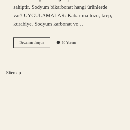
sahiptir. Sodyum bikarbonat hangi ürünlerde
var? UYGULAMALAR: Kabartma tozu, krep,
kurabiye. Sodyum karbonat ve…
Sodyum
Devamını okuyun
10 Yorum
Bikarbonat
Nereden
Elde
Edilir
Sitemap