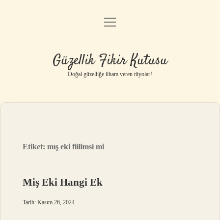
menüyü
Anasayfa
aç
Gizlilik Politikası
Güzellik Fikir Kutusu
Yasal Uyarı
Doğal güzelliğe ilham veren tüyolar!
Hakkımızda
Etiket:
mış eki fiilimsi mi
Miş Eki Hangi Ek
Tarih: Kasım 26, 2024