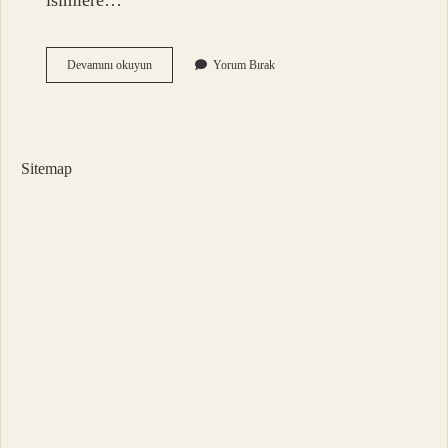
isimlere…
Miş
Devamını okuyun
Yorum Bırak
Eki
Hangi
Ek
Sitemap