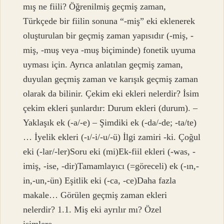
mış ne fiili? Öğrenilmiş geçmiş zaman,
Türkçede bir fiilin sonuna “-miş” eki eklenerek
oluşturulan bir geçmiş zaman yapısıdır (-miş, -
miş, -muş veya -muş biçiminde) fonetik uyuma
uyması için. Ayrıca anlatılan geçmiş zaman,
duyulan geçmiş zaman ve karışık geçmiş zaman
olarak da bilinir. Çekim eki ekleri nelerdir? İsim
çekim ekleri şunlardır: Durum ekleri (durum). –
Yaklaşık ek (-a/-e) – Şimdiki ek (-da/-de; -ta/te)
… İyelik ekleri (-ı/-i/-u/-ü) İlgi zamiri -ki. Çoğul
eki (-lar/-ler)Soru eki (mi)Ek-fiil ekleri (-was, -
imiş, -ise, -dir)Tamamlayıcı (=göreceli) ek (-ın,-
in,-un,-ün) Eşitlik eki (-ca, -ce)Daha fazla
makale… Görülen geçmiş zaman ekleri
nelerdir? 1.1. Miş eki ayrılır mı? Özel