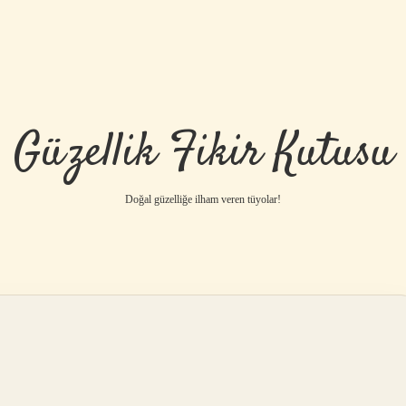
Güzellik Fikir Kutusu
Doğal güzelliğe ilham veren tüyolar!
betci
vdcasino gü