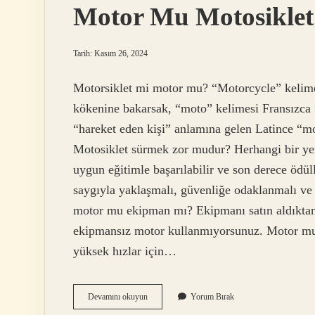
Motor Mu Motosiklet
Tarih: Kasım 26, 2024
Motorsiklet mi motor mu? “Motorcycle” kelimesi
kökenine bakarsak, “moto” kelimesi Fransızca 
“hareket eden kişi” anlamına gelen Latince “m
Motosiklet sürmek zor mudur? Herhangi bir yeni 
uygun eğitimle başarılabilir ve son derece ödül
saygıyla yaklaşmalı, güvenliğe odaklanmalı ve 
motor mu ekipman mı? Ekipmanı satın aldıktan
ekipmansız motor kullanmıyorsunuz. Motor mu 
yüksek hızlar için…
Motor
Devamını okuyun
Yorum Bırak
Mu