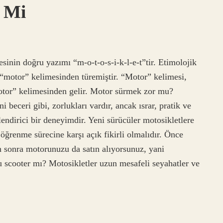
 Mi
nin doğru yazımı “m-o-t-o-s-i-k-l-e-t”tir. Etimolojik
“motor” kelimesinden türemiştir. “Motor” kelimesi,
otor” kelimesinden gelir. Motor sürmek zor mu?
beceri gibi, zorlukları vardır, ancak ısrar, pratik ve
lendirici bir deneyimdir. Yeni sürücüler motosikletlere
öğrenme sürecine karşı açık fikirli olmalıdır. Önce
 sonra motorunuzu da satın alıyorsunuz, yani
scooter mı? Motosikletler uzun mesafeli seyahatler ve